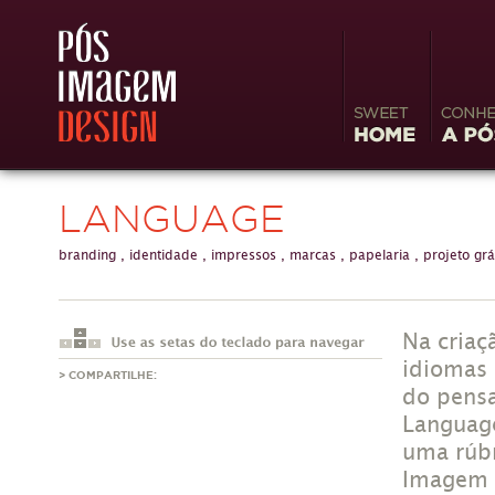
Sweet
Conheç
Home
Image
LANGUAGE
branding
,
identidade
,
impressos
,
marcas
,
papelaria
,
projeto grá
Na criaç
idiomas 
> COMPARTILHE:
do pensa
Languag
uma rúbr
Imagem d