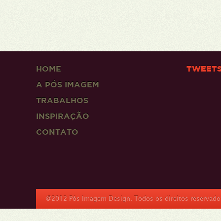
HOME
TWEET
A PÓS IMAGEM
TRABALHOS
INSPIRAÇÃO
CONTATO
@2012 Pós Imagem Design. Todos os direitos reservado