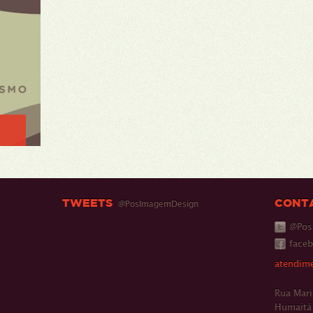
TWEETS
CONT
@PosImagemDesign
@Pos
face
atendim
Rua Mari
Humaitá 