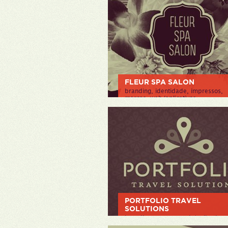
FLEUR SPA SALON
branding, identidade, impressos,
marcas, web/aplicativos
> VER PROJETO
PORTFOLIO TRAVEL
SOLUTIONS
branding, marcas, web/aplicativos
> VER PROJETO