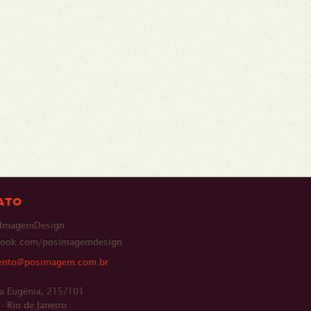
ATO
ImagemDesign
book.com/posimagemdesign
ento@posimagem.com.br
a Eugênia, 215/101
- Rio de Janeiro