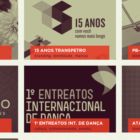
15 ANOS TRANSPETRO
PB
branding, identidade, marcas
iden
> VER PROJETO
> V
1º ENTREATOS INT. DE DANÇA
ATA
cultura, entretenimento, evento,
iden
identidade, impressos, marcas
pape
> VER PROJETO
> V