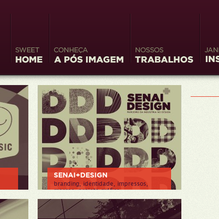
Sweet
Conheça a Pós
Nossos Trabalhos
Jane
Home
Imagem
Insp
SENAI+DESIGN
branding, identidade, impressos,
marcas, projeto gráfico
> VER PROJETO