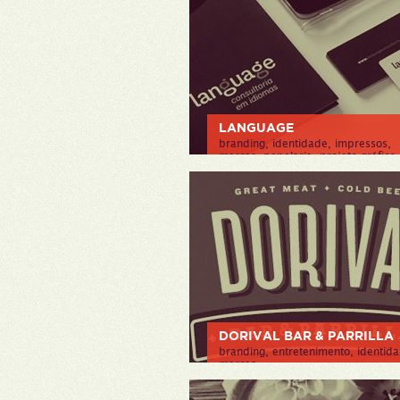
LANGUAGE
branding, identidade, impressos,
marcas, papelaria, projeto gráfico,
web/aplicativos
> VER PROJETO
DORIVAL BAR & PARRILLA
branding, entretenimento, identid
marcas
> VER PROJETO