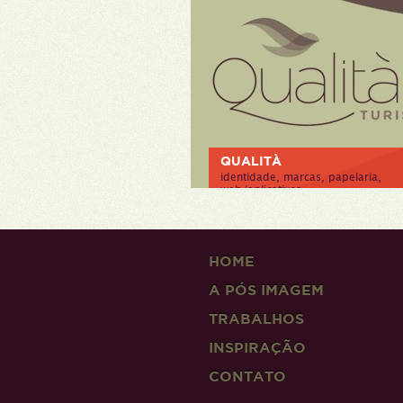
QUALITÀ
identidade, marcas, papelaria,
web/aplicativos
> VER PROJETO
HOME
A PÓS IMAGEM
TRABALHOS
INSPIRAÇÃO
CONTATO