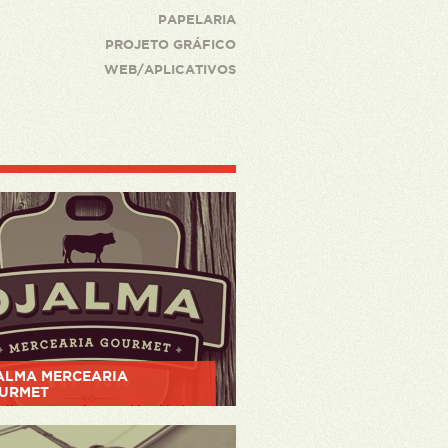
PAPELARIA
PROJETO GRÁFICO
WEB/APLICATIVOS
ALMA MERCEARIA
URMET
ding, entretenimento, identidade,
ressos, marcas
ER PROJETO