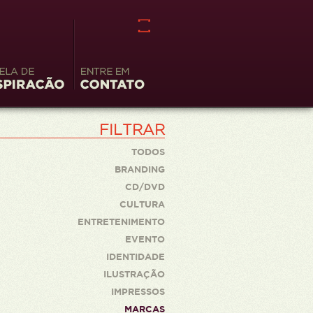
la de
Entre em
iração
contato
FILTRAR
TODOS
BRANDING
CD/DVD
CULTURA
ENTRETENIMENTO
EVENTO
IDENTIDADE
ILUSTRAÇÃO
IMPRESSOS
MARCAS