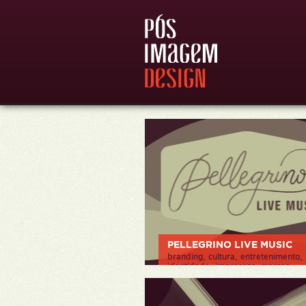
PELLEGRINO LIVE MUSIC
branding, cultura, entretenimento,
identidade, impressos, marcas,
projeto gráfico, web/aplicativos
> VER PROJETO