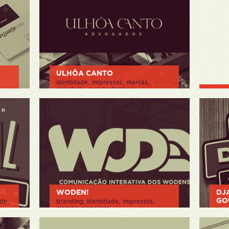
ULHÔA CANTO
identidade, impressos, marcas,
papelaria, web/aplicativos
> VER PROJETO
WODEN!
DJ
GO
ade,
branding, identidade, impressos,
marcas, papelaria
bran
imp
> VER PROJETO
> V