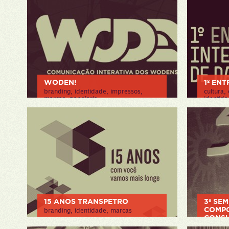
WODEN!
1º EN
branding, identidade, impressos,
cultura,
marcas, papelaria
identid
> VER PROJETO
> VER P
15 ANOS TRANSPETRO
3º SEM
COMP
branding, identidade, marcas
CONSU
> VER PROJETO
branding