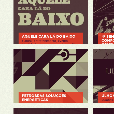
> VER P
AQUELE CARA LÁ DO BAIXO
4º SEM
COMP
cultura, entretenimento, evento,
CONSU
identidade, impressos, projeto gráfico
branding
> VER PROJETO
identid
> VER P
PETROBRAS SOLUÇÕES
ULHÔ
ENERGÉTICAS
identida
papelari
identidade
> VER P
> VER PROJETO