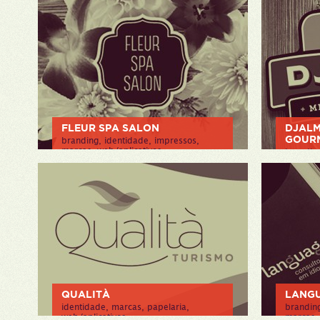
identid
> VER P
FLEUR SPA SALON
DJALM
GOUR
branding, identidade, impressos,
marcas, web/aplicativos
branding
impress
> VER PROJETO
> VER P
QUALITÀ
LANG
identidade, marcas, papelaria,
branding
web/aplicativos
marcas, 