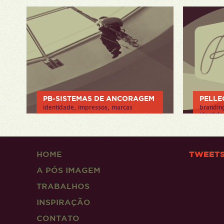
web/apli
> VER PROJETO
> VER P
PB-SISTEMAS DE ANCORAGEM
PELLE
identidade, impressos, marcas
branding
identida
> VER PROJETO
projeto 
> VER P
HOME
TWEET
A PÓS IMAGEM
TRABALHOS
INSPIRAÇÃO
CONTATO