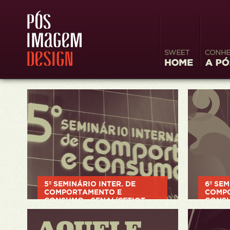
Sweet
Conheç
Home
Image
5º SEMINÁRIO INTER. DE
6º SEM
COMPORTAMENTO E
COMP
CONSUMO - SENAI/CETIQT
CONSU
branding, entretenimento, evento,
branding
identidade, impressos
identida
web/apli
> VER PROJETO